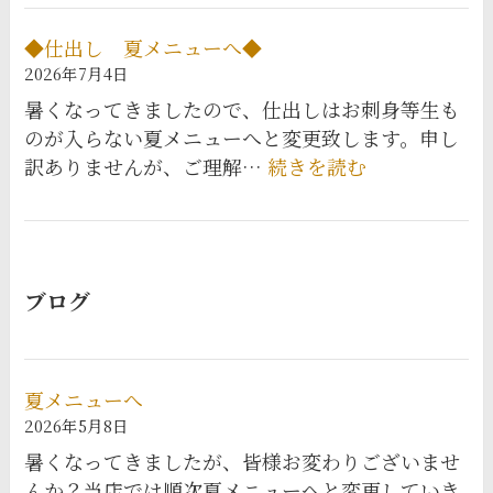
◆仕出し 夏メニューへ◆
2026年7月4日
暑くなってきましたので、仕出しはお刺身等生も
のが入らない夏メニューへと変更致します。申し
:
訳ありませんが、ご理解…
続きを読む
◆
仕
出
し
ブログ
夏
メ
ニ
ュ
夏メニューへ
ー
2026年5月8日
へ
暑くなってきましたが、皆様お変わりございませ
◆
んか？当店では順次夏メニューへと変更していき